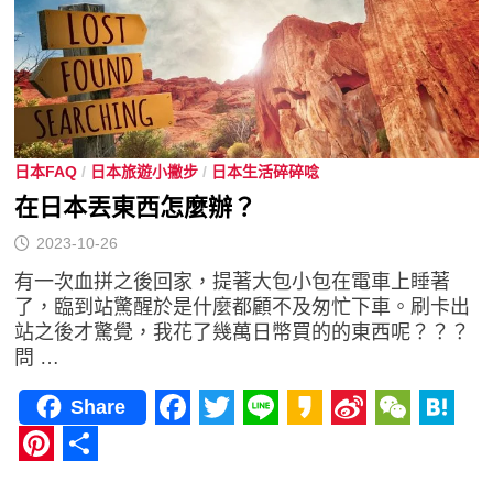
日本FAQ
/
日本旅遊小撇步
/
日本生活碎碎唸
在日本丟東西怎麼辦？
2023-10-26
有一次血拼之後回家，提著大包小包在電車上睡著
了，臨到站驚醒於是什麼都顧不及匆忙下車。刷卡出
站之後才驚覺，我花了幾萬日幣買的的東西呢？？？
問 …
Share
Facebook
Twitter
Line
Kakao
Sina
WeCha
Hat
Weibo
Pinterest
分