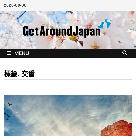
Skip
2026-08-08
to
content
MENU
標籤:
交番