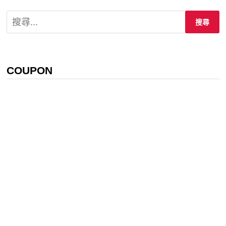
享
搜
尋
關
鍵
字:
COUPON