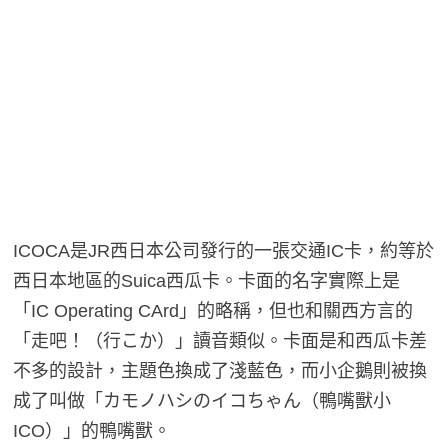
ICOCA是JR西日本公司發行的一張交通IC卡，約等於
西日本地區的Suica西瓜卡。卡面的名字實際上是
「IC Operating CArd」的略稱，但也和關西方言的
「走吧！（行こか）」讀音類似。卡面是和西瓜卡差
不多的設計，主題色換成了淺藍色，而小企鵝則被換
成了叫做「カモノハシのイコちゃん（鴨嘴獸小
ICO）」的鴨嘴獸。