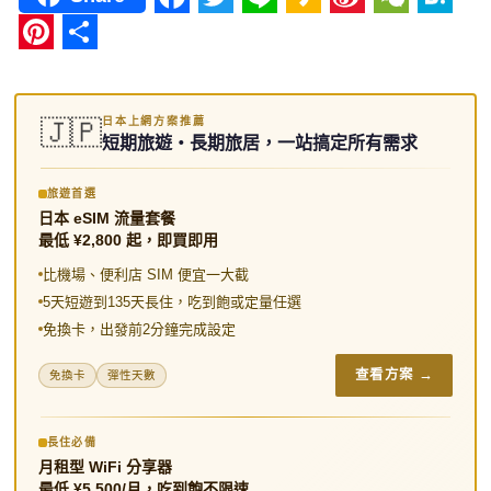
F
T
L
K
S
W
H
a
w
i
a
i
e
a
P
分
c
i
n
k
n
C
t
i
享
日本上網方案推薦
e
t
e
a
a
h
e
🇯🇵
n
短期旅遊・長期旅居，一站搞定所有需求
b
t
o
W
a
n
t
o
e
e
t
a
e
旅遊首選
日本 eSIM 流量套餐
o
r
i
r
最低 ¥2,800 起，即買即用
k
b
e
比機場、便利店 SIM 便宜一大截
o
s
5天短遊到135天長住，吃到飽或定量任選
免換卡，出發前2分鐘完成設定
t
查看方案 →
免換卡
彈性天數
長住必備
月租型 WiFi 分享器
最低 ¥5,500/月，吃到飽不限速