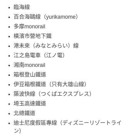
臨海線
百合海鷗線（yurikamome）
多摩monorail
橫濱市營地下鐵
港未來（みなとみらい）線
江之島電車（江ノ電）
湘南monorail
箱根登山鐵道
伊豆箱根鐵道（只有大雄山線）
築波快線（つくばエクスプレス）
埼玉高速鐵道
北總鐵道
迪士尼度假區專線（ディズニーリゾートライ
ン）