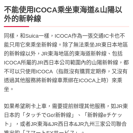
不能使用ICOCA乘坐東海道&山陽以
外的新幹線
同樣，和Suica一樣，ICOCA作為一張交通IC卡也不
能只用它來乘坐新幹線。除了無法乘坐JR東日本地區
的新幹線以外，JR東海地區的東海道新幹線、包括
ICOCA所屬的JR西日本公司範圍內的山陽新幹線，都
不可以只使用ICOCA（指既沒有購買定期券，又沒有
透過其他服務將新幹線車票綁在ICOCA上時）來乘
坐。
如果希望刷卡上車，需要提前辦理其他服務，如JR東
日本的「タッチでGo!新幹線」、「新幹線eチケッ
ト」，或者JR東海&JR西日本&JR九州三家公司聯合
推出的「スマートEXサービス」。