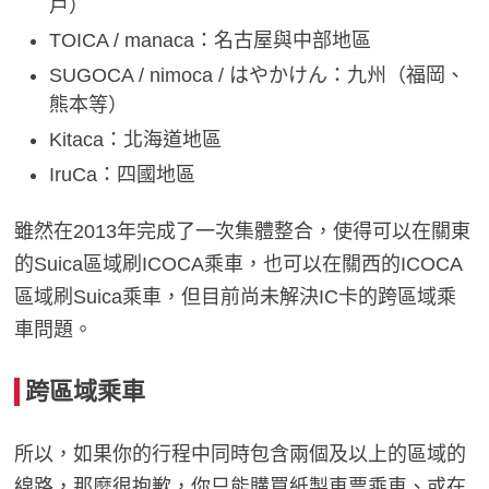
戶）
TOICA / manaca：名古屋與中部地區
SUGOCA / nimoca / はやかけん：九州（福岡、
熊本等）
Kitaca：北海道地區
IruCa：四國地區
雖然在2013年完成了一次集體整合，使得可以在關東
的Suica區域刷ICOCA乘車，也可以在關西的ICOCA
區域刷Suica乘車，但目前尚未解決IC卡的跨區域乘
車問題。
跨區域乘車
所以，如果你的行程中同時包含兩個及以上的區域的
線路，那麼很抱歉，你只能購買紙製車票乘車、或在