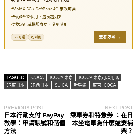
WiMAX 5G / SoftBank 4G 兩款可選
合約3至12個月，越長越划算
寄送酒店或機場郵局，隨到隨用
查看方案 →
5G可選
吃到飽
TAGGED
ICOCA
ICOCA 東京
ICOCA 東京可以用嗎
JR東日本
JR西日本
SUICA
新幹線
東京 ICOCA
文
Previous
N
PREVIOUS POST
NEXT POST
post:
p
日本行動支付 PayPay
乘車券和特急券 ：在日
章
教學：申請賬號和儲值
本坐電車為什麼還要補
導
方法
票？