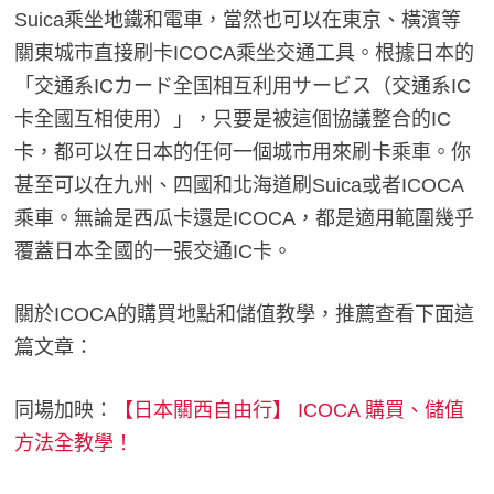
Suica乘坐地鐵和電車，當然也可以在東京、橫濱等
關東城市直接刷卡ICOCA乘坐交通工具。根據日本的
「交通系ICカード全国相互利用サービス（交通系IC
卡全國互相使用）」，只要是被這個協議整合的IC
卡，都可以在日本的任何一個城市用來刷卡乘車。你
甚至可以在九州、四國和北海道刷Suica或者ICOCA
乘車。無論是西瓜卡還是ICOCA，都是適用範圍幾乎
覆蓋日本全國的一張交通IC卡。
關於ICOCA的購買地點和儲值教學，推薦查看下面這
篇文章：
同場加映：
【日本關西自由行】 ICOCA 購買、儲值
方法全教學！