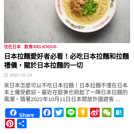
住在日本
/
飲食/DELICIOUS
日本拉麵愛好者必看！必吃日本拉麵和拉麵
禮儀，關於日本拉麵的一切
2022-10-24
來日本怎麼可以不吃日本拉麵！日本拉麵不僅在日本
本土備受歡迎，最近在歐美也掀起了一陣日本拉麵的
風潮。隨著2022年10月11日日本開放外國遊客 …
Facebook
Twitter
Line
Kakao
Sina
WeC
H
Share
Weibo
Pinterest
分
享