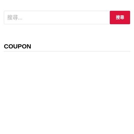
搜
尋
關
鍵
字:
COUPON