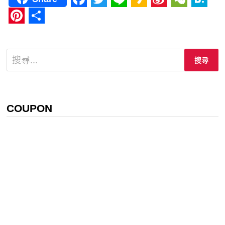
Facebook
Twitter
Line
Kakao
Sina
WeCha
Hat
Weibo
Pinterest
分
享
搜
尋
關
鍵
字:
COUPON