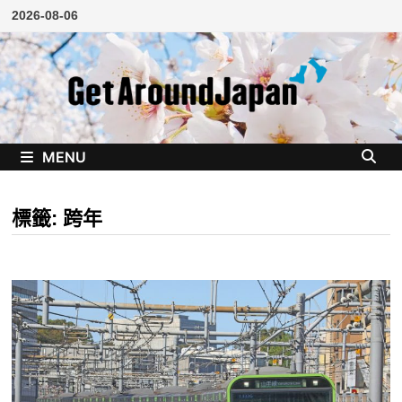
Skip
2026-08-06
to
content
MENU
標籤:
跨年