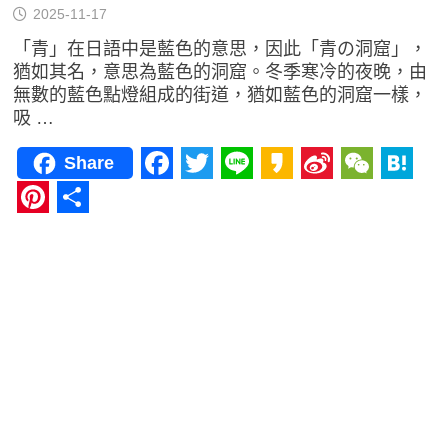
2025-11-17
「青」在日語中是藍色的意思，因此「青の洞窟」，
猶如其名，意思為藍色的洞窟。冬季寒冷的夜晚，由
無數的藍色點燈組成的街道，猶如藍色的洞窟一樣，
吸 …
Share
Facebook
Twitter
Line
Kakao
Sina
WeCha
Hat
Weibo
Pinterest
分
享