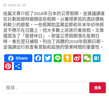
2018-01-15
這篇文章介紹了2018年日本的公眾假期，並建議讀者
在計劃旅遊時避開這些假期，以獲得更低的酒店價格
和較少的遊客。一些假期如盂蘭盆節和年末年初休假
並不標示在日曆上，但大多數上班族仍會放假。文章
還提及了「振替休日」，即當公眾假期落在星期日
時，會在翌日補假。列出了具體的2018年假期日期，
並強調出行前查看景點和設施的營業時間的重要性。
Share
Facebook
Twitter
Line
Kakao
Sina
WeCha
Hat
Weibo
Pinterest
分
享
搜
尋
關
鍵
字: