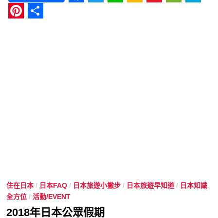
Facebook
Twitter
Line
Kakao
Sina
WeCha
Hat
Weibo
Pinterest
分
享
住在日本
/
日本FAQ
/
日本旅遊小撇步
/
日本旅遊早知道
/
日本知識
全方位
/
活動/EVENT
2018年日本公眾假期