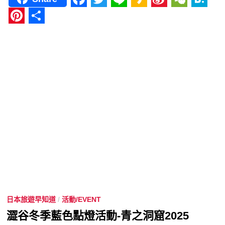
Facebook
Twitter
Line
Kakao
Sina
WeCha
Hat
Weibo
Pinterest
分
享
日本旅遊早知道
/
活動/EVENT
澀谷冬季藍色點燈活動-青之洞窟2025