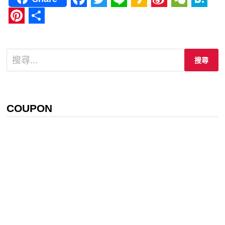
Facebook
Twitter
Line
Kakao
Sina
WeCha
Hat
Weibo
Pinterest
分
享
搜
尋
關
鍵
字:
COUPON