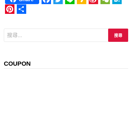
Facebook
Twitter
Line
Kakao
Sina
WeCha
Hat
Weibo
Pinterest
分
享
搜
尋
關
鍵
字:
COUPON