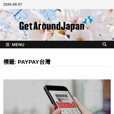
Skip
2026-08-07
to
content
MENU
標籤:
PAYPAY台灣