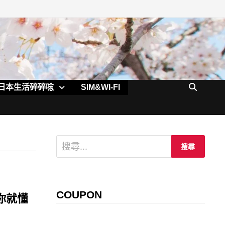
日本生活碎碎唸
SIM&WI-FI
搜
尋
關
鍵
字:
COUPON
你就懂