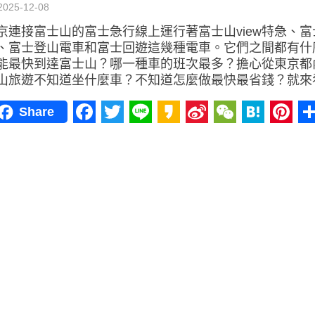
2025-12-08
京連接富士山的富士急行線上運行著富士山view特急、富
、富士登山電車和富士回遊這幾種電車。它們之間都有什
能最快到達富士山？哪一種車的班次最多？擔心從東京都
山旅遊不知道坐什麼車？不知道怎麼做最快最省錢？就來
Share
Facebook
Twitter
Line
Kakao
Sina
WeChat
Haten
Pint
Weibo