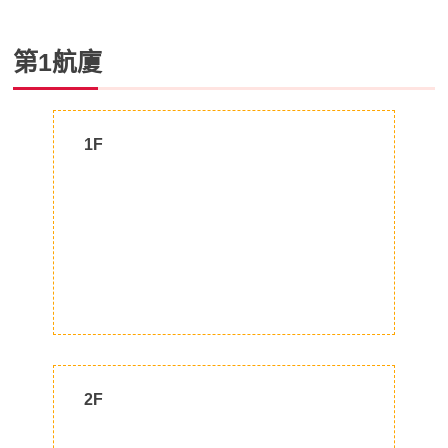
第1航廈
1F
2F