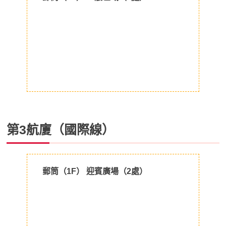
第3航廈（國際線）
郵筒（1F） 迎賓廣場（2處）