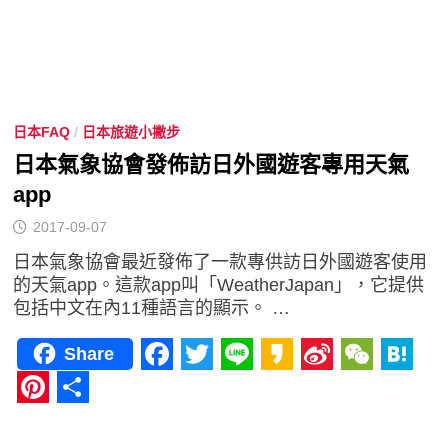
日本FAQ
/
日本旅遊小撇步
日本氣象協會發佈訪日外國遊客專用天氣
app
2017-09-07
日本氣象協會最近發佈了一款專供訪日外國遊客使用
的天氣app。這款app叫「WeatherJapan」，它提供
包括中文在內11種語言的顯示。 …
Share
Facebook
Twitter
Line
Kakao
Sina
WeCha
Hat
Weibo
Pinterest
分