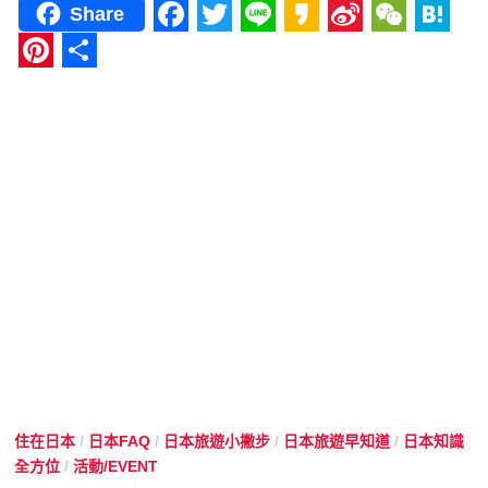
Share
Facebook
Twitter
Line
Kakao
Sina
WeCha
Hat
Weibo
Pinterest
分
享
住在日本
/
日本FAQ
/
日本旅遊小撇步
/
日本旅遊早知道
/
日本知識
全方位
/
活動/EVENT