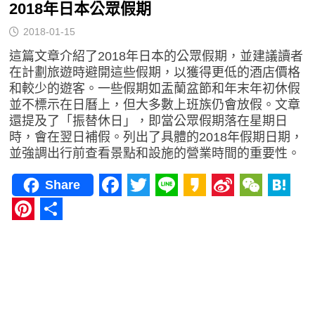
2018年日本公眾假期
2018-01-15
這篇文章介紹了2018年日本的公眾假期，並建議讀者
在計劃旅遊時避開這些假期，以獲得更低的酒店價格
和較少的遊客。一些假期如盂蘭盆節和年末年初休假
並不標示在日曆上，但大多數上班族仍會放假。文章
還提及了「振替休日」，即當公眾假期落在星期日
時，會在翌日補假。列出了具體的2018年假期日期，
並強調出行前查看景點和設施的營業時間的重要性。
Share
Facebook
Twitter
Line
Kakao
Sina
WeCha
Hat
Weibo
Pinterest
分
享