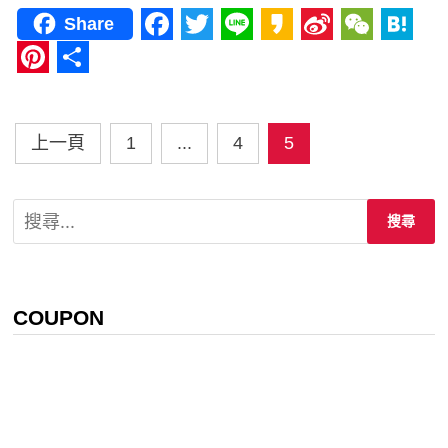
Share
Facebook
Twitter
Line
Kakao
Sina
WeCha
Hat
Weibo
Pinterest
分
享
文
上一頁
1
...
4
5
章
分
搜
尋
頁
關
鍵
字:
COUPON