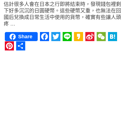
估計很多人會在日本之行即將結束時，發現錢包裡剩
下好多沉沉的日圓硬幣。這些硬幣又重，也無法在回
國后兌換成日常生活中使用的貨幣，確實有些讓人頭
疼 …
Share
Facebook
Twitter
Line
Kakao
Sina
WeCha
Hat
Weibo
Pinterest
分
享