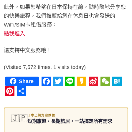
此外，如果您希望在日本保持在線，隨時隨地分享您
的快樂旅程，我們推薦給您在休息日也會發送的
WiFi/SIM卡租借服務：
點我進入
還支持中文服務哦！
(Visited 7,572 times, 1 visits today)
Share
F
T
L
K
S
W
H
a
w
i
a
i
e
a
P
分
c
i
n
k
n
C
t
i
享
日本上網方案推薦
e
t
e
a
a
h
e
🇯🇵
n
短期旅遊・長期旅居，一站搞定所有需求
b
t
o
W
a
n
t