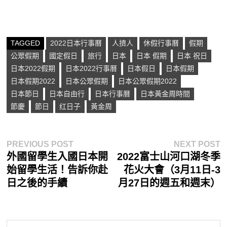
TAGGED
2022日本行事曆
人擠人
休假行事曆
假期
公眾假期
國定假日
旅行
日本
日本 假期
日本 祝日
日本2022假期
日本2022行事曆
日本假日
日本假期
日本假期2022
日本公眾假期
日本公眾假期2022
日本節日
日本自由行
日本行事曆
日本黃金周時間
節慶
節日
红日子
黃金周
文
Previous
N
PREVIOUS POST
NEXT POST
post:
p
外國留學生入國日本開
2022富士山河口湖冬季
章
始留學生活！告訴你赴
花火大會（3月11日-3
導
日之後的手續
月27日的週五和週末）
覽