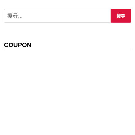
搜
尋
關
鍵
字:
COUPON