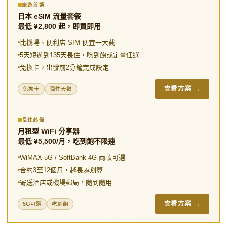
o
e
e
t
a
e
旅遊首選
日本 eSIM 流量套餐
o
r
i
r
最低 ¥2,800 起，即買即用
k
b
e
比機場、便利店 SIM 便宜一大截
o
s
5天短遊到135天長住，吃到飽或定量任選
免換卡，出發前2分鐘完成設定
t
查看方案 →
免換卡
彈性天數
長住必備
月租型 WiFi 分享器
最低 ¥5,500/月，吃到飽不限速
WiMAX 5G / SoftBank 4G 兩款可選
合約3至12個月，越長越划算
寄送酒店或機場郵局，隨到隨用
查看方案 →
5G可選
吃到飽