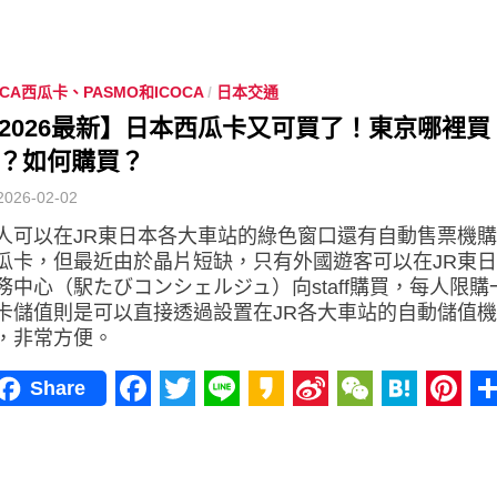
Facebook
Twitter
Line
Kakao
Sina
WeChat
Haten
Pint
Weibo
ICA西瓜卡、PASMO和ICOCA
/
日本交通
2026最新】日本西瓜卡又可買了！東京哪裡買 S
？如何購買？
2026-02-02
人可以在JR東日本各大車站的綠色窗口還有自動售票機購買 
瓜卡，但最近由於晶片短缺，只有外國遊客可以在JR東
務中心（駅たびコンシェルジュ）向staff購買，每人限
卡儲值則是可以直接透過設置在JR各大車站的自動儲值
，非常方便。
Share
Facebook
Twitter
Line
Kakao
Sina
WeChat
Haten
Pint
Weibo