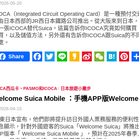
2026-05-20
OCA（Integrated Circuit Operating Card）是一種
由日本西部的JR西日本鐵路公司推出。從大阪來到日本
一張ICOCA替代Suica。這篇告訴你ICOCA究竟如何購
買，以及儲值方法，另外還有告訴你ICOCA跟Suica的不
處。
Share
Facebook
Twitter
Line
Kakao
Sina
WeChat
Haten
Pint
Weibo
ICA西瓜卡、PASMO和ICOCA
/
日本旅遊小撇步
elcome Suica Mobile ：手機APP版Welcome 
2026-04-15
R東日本宣布，他們即將提升訪日外國人票務服務的便利
息顯示，針對外國遊客的Suica「Welcome Suica」將推
PP版本「 Welcome Suica Mobile 」，預計在2025年