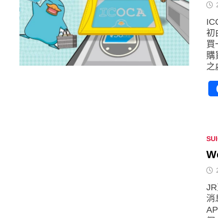
IC
初
買
購
之
SU
W
J
消
A