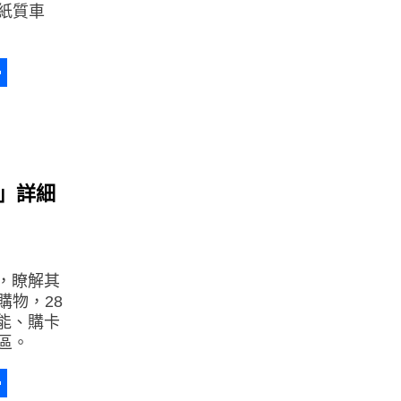
紙質車
a
erest
分
享
a」詳細
」，瞭解其
購物，28
功能、購卡
區。