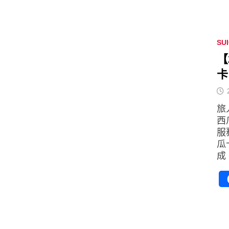
SU
【
卡
旅
西
服
瓜
成