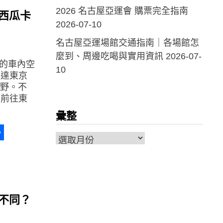
2026 名古屋亞運會 購票完全指南
用西瓜卡
2026-07-10
名古屋亞運場館交通指南｜各場館怎
麼到、周邊吃喝與實用資訊
2026-07-
適的車內空
10
直達東京
上野。不
場前往東
彙整
彙
a
erest
分
整
享
麼不同？