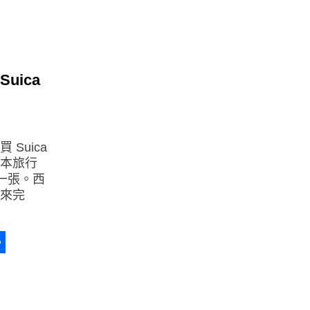
a
erest
分
享
uica
Suica
日本旅行
購一張。西
機來完
a
erest
分
享