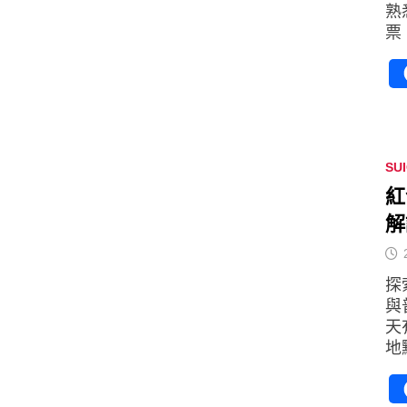
熟
票
SU
紅
解
探
與
天
地