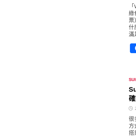
「
綠
票
什
滿
SU
S
確
很
方
搭