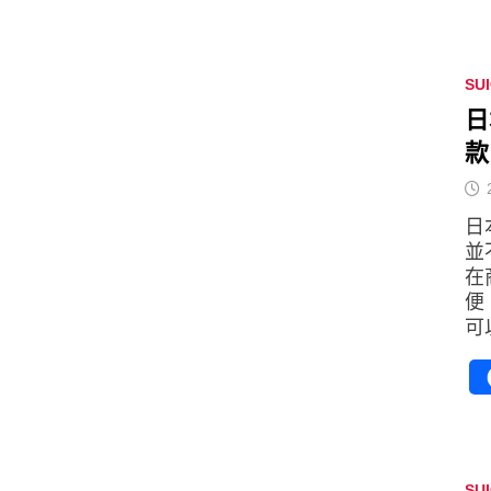
SU
日
款
日
並
在
便
可
SU