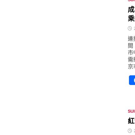
成
乘
連
間
市
需
京
SU
紅