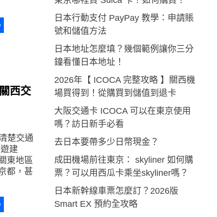
東京哪裡買 Suica 卡？如何購買？
日本行動支付 PayPay 教學：申請賬
號和儲值方法
a
erest
分
日本地址怎麼填？幾個範例讓你三分
享
鐘看懂日本地址！
2026年【 ICOCA 完整攻略 】關西機
？關西交
場買得到！從購買到儲值到退卡
大阪交通卡 ICOCA 可以在東京使用
嗎？訪日新手必看
說清楚交通
去日本要帶多少日幣現金？
出遊建
成田機場前往東京： skyliner 如何購
關東地區
京都，甚
票？可以用西瓜卡乘坐skyliner嗎？
日本新幹線車票怎麼訂？2026版
Smart EX 預約全攻略