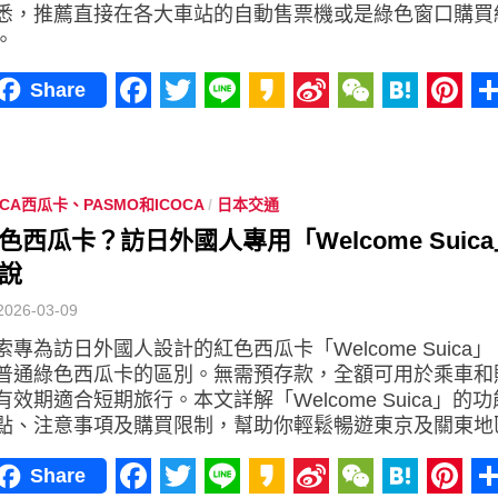
悉，推薦直接在各大車站的自動售票機或是綠色窗口購買
。
Share
Facebook
Twitter
Line
Kakao
Sina
WeChat
Haten
Pint
Weibo
ICA西瓜卡、PASMO和ICOCA
/
日本交通
色西瓜卡？訪日外國人專用「Welcome Suic
說
2026-03-09
索專為訪日外國人設計的紅色西瓜卡「Welcome Suica
普通綠色西瓜卡的區別。無需預存款，全額可用於乘車和
有效期適合短期旅行。本文詳解「Welcome Suica」的
點、注意事項及購買限制，幫助你輕鬆暢遊東京及關東地
Share