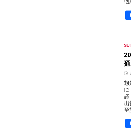
個
SU
2
通
想
I
議
出
至