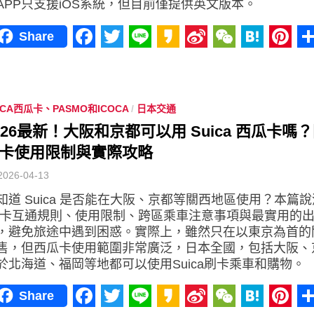
APP只支援iOS系統，但目前僅提供英文版本。
Share
Facebook
Twitter
Line
Kakao
Sina
WeChat
Haten
Pint
Weibo
ICA西瓜卡、PASMO和ICOCA
/
日本交通
026最新！大阪和京都可以用 Suica 西瓜卡嗎
卡使用限制與實際攻略
2026-04-13
知道 Suica 是否能在大阪、京都等關西地區使用？本篇
C 卡互通規則、使用限制、跨區乘車注意事項與最實用的
，避免旅途中遇到困惑。實際上，雖然只在以東京為首的
售，但西瓜卡使用範圍非常廣泛，日本全國，包括大阪、
於北海道、福岡等地都可以使用Suica刷卡乘車和購物。
Share