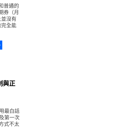
無和普通的
定期券（月
用上並沒有
a也完全能
a
erest
分
享
制與正
篇用最白話
以及第一次
方式不太