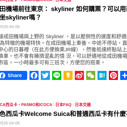
田機場前往東京： skyliner 如何購票？可以
坐skyliner嗎？
2026-04-06
接成田機場與上野的 Skyliner ，是以壓倒性的速度和舒
 為特徵的機場特快。在成田機場上車後，中途不停站，
中心的日暮裡（在此方便換乘JR線），然後抵達終點站
換車，也不會有擁擠混亂的情 況，可以舒適地從成田機
市區。一小時最多可有三班次，方便您的搭乘。
Share
Facebook
Twitter
Line
Kakao
Sina
WeChat
Haten
Pint
Weibo
ICA西瓜卡、PASMO和ICOCA
/
日本FAQ
/
日本交通
色西瓜卡Welcome Suica和普通西瓜卡有什
2026-04-06