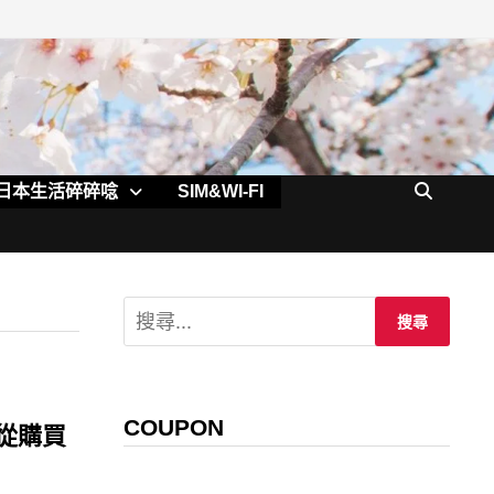
日本生活碎碎唸
SIM&WI-FI
搜
尋
關
鍵
字:
COUPON
！從購買