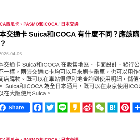
Facebook
Twitter
Line
Kakao
Sina
WeChat
Haten
Pint
Weibo
ICA西瓜卡、PASMO和ICOCA
/
日本交通
本交通卡 Suica和ICOCA 有什麼不同？應該
？
2026-04-06
本交通卡 Suica和ICOCA 在販售地區、卡面設計、發行
不一樣。兩張交通IC卡均可以用來刷卡乘車，也可以用作
商店購物。既可以在車站很便利地查詢到使用明細，儲值
。 Suica和ICOCA 為全日本通用，既可以在東京使用ICO
以在大阪使用Suica。
Share
Facebook
Twitter
Line
Kakao
Sina
WeChat
Haten
Pint
Weibo
ICA西瓜卡、PASMO和ICOCA
/
日本交通