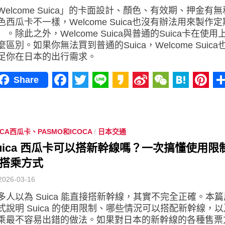
Welcome Suica」的卡面設計、顏色、有效期、押金有
色西瓜卡不一樣，Welcome Suica也沒有辦法用來製作
）。除此之外，Welcome Suica與普通的Suica卡在使
麼區別。如果你無法買到普通的Suica，Welcome Suic
足你在日本的出行需求。
Share
Facebook
Twitter
Line
Kakao
Sina
WeChat
Haten
Pint
Weibo
ICA西瓜卡、PASMO和ICOCA
/
日本交通
uica 西瓜卡可以搭新幹線嗎？一次搞懂使用限
搭乘方式
2026-03-16
多人以為 Suica 能直接搭新幹線，其實不完全正確。本
式說明 Suica 的使用限制、哪些情況可以搭配新幹線，
乘最不容易出錯的做法。如果對日本的新幹線的各種售票