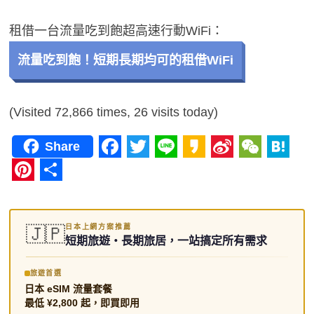
租借一台流量吃到飽超高速行動WiFi：
流量吃到飽！短期長期均可的租借WiFi
(Visited 72,866 times, 26 visits today)
Share
F
T
L
K
S
W
H
a
w
i
a
i
e
a
P
分
c
i
n
k
n
C
t
i
享
日本上網方案推薦
e
t
e
a
a
h
e
🇯🇵
n
短期旅遊・長期旅居，一站搞定所有需求
b
t
o
W
a
n
t
o
e
e
t
a
e
旅遊首選
日本 eSIM 流量套餐
o
r
i
r
最低 ¥2,800 起，即買即用