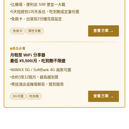
k
b
e
比機場、便利店 SIM 便宜一大截
o
s
5天短遊到135天長住，吃到飽或定量任選
免換卡，出發前2分鐘完成設定
t
查看方案 →
免換卡
彈性天數
長住必備
月租型 WiFi 分享器
最低 ¥5,500/月，吃到飽不限速
WiMAX 5G / SoftBank 4G 兩款可選
合約3至12個月，越長越划算
寄送酒店或機場郵局，隨到隨用
查看方案 →
5G可選
吃到飽