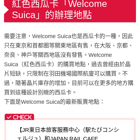
紅色西瓜卡「Welcome
Suica」的辦理地點
需要注意，Welcome Suica也是西瓜卡的一種，因此
只在東京和首都圈等關東地區有售，在大阪、京都、
奈良、神戶等關西地區沒有發售。Welcome
Suica（紅色西瓜卡）的購買地點，過去曾經由於晶
片短缺，只限制在羽田機場國際航廈可以購買。不
過，隨著晶片庫存的增加，目前可以在更多的地方購
買到這種設計別緻的西瓜卡。
下面是Welcome Suica的最新販賣地點：
【JR東日本旅客服務中心（駅たびコンシ
ェルジュ）和JAPAN RAIL CAFE