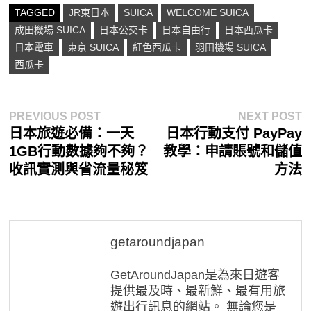
TAGGED
JR東日本
SUICA
WELCOME SUICA
成田機場 SUICA
日本公交卡
日本自由行
日本西瓜卡
日本電車
東京 SUICA
紅色西瓜卡
羽田機場 SUICA
西瓜卡
文
Previous
N
PREVIOUS POST
NEXT POST
post:
p
日本旅遊必備：一天
日本行動支付 PayPay
章
1GB行動數據夠不夠？
教學：申請賬號和儲值
導
收訊實測與省流量秘笈
方法
覽
getaroundjapan
GetAroundJapan是為來日遊客
提供最及時、最新鮮、最有用旅
遊出行訊息的網站。 無論您是