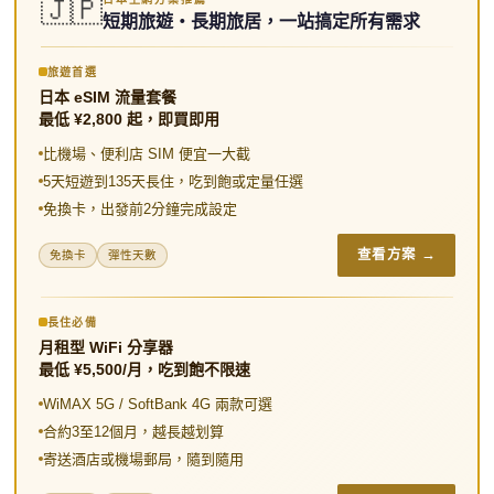
e
t
e
a
a
h
e
🇯🇵
n
短期旅遊・長期旅居，一站搞定所有需求
b
t
o
W
a
n
t
o
e
e
t
a
e
旅遊首選
日本 eSIM 流量套餐
o
r
i
r
最低 ¥2,800 起，即買即用
k
b
e
比機場、便利店 SIM 便宜一大截
o
s
5天短遊到135天長住，吃到飽或定量任選
免換卡，出發前2分鐘完成設定
t
查看方案 →
免換卡
彈性天數
長住必備
月租型 WiFi 分享器
最低 ¥5,500/月，吃到飽不限速
WiMAX 5G / SoftBank 4G 兩款可選
合約3至12個月，越長越划算
寄送酒店或機場郵局，隨到隨用