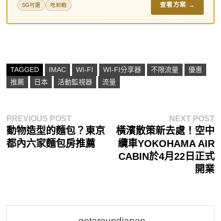
查看方案 →
5G可選
吃到飽
TAGGED
IMAC
WI-FI
WI-FI分享器
不限流量
優惠
推薦
日本
活動監視器
流量
文
Previous
N
PREVIOUS POST
NEXT POST
post:
p
動物造型的麵包？東京
橫濱散策新去處！空中
章
都內六家麵包房推薦
纜車YOKOHAMA AIR
導
CABIN於4月22日正式
開業
覽
getaroundjapan