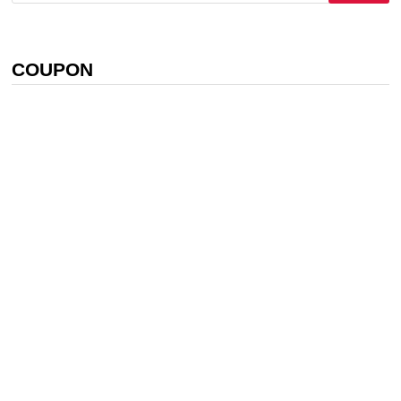
關
鍵
字:
COUPON