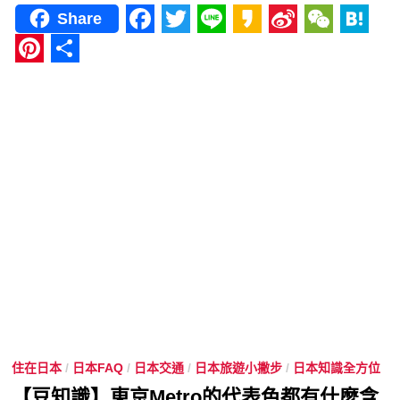
Share
Facebook
Twitter
Line
Kakao
Sina
WeCha
Hat
Weibo
Pinterest
分
享
住在日本
/
日本FAQ
/
日本交通
/
日本旅遊小撇步
/
日本知識全方位
【豆知識】東京Metro的代表色都有什麼含