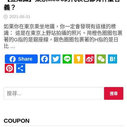
義？
2021-05-31
如果你在東京乘坐地鐵，你一定會發現有這樣的標
識： 這是在東京上野站拍攝的照片。用橙色圈圈包裹
著的G指的是銀座線，銀色圈圈包裹著的H指的是日
比 …
Share
Facebook
Twitter
Line
Kakao
Sina
WeCha
Hat
Weibo
Pinterest
分
享
搜
尋
關
鍵
字:
COUPON