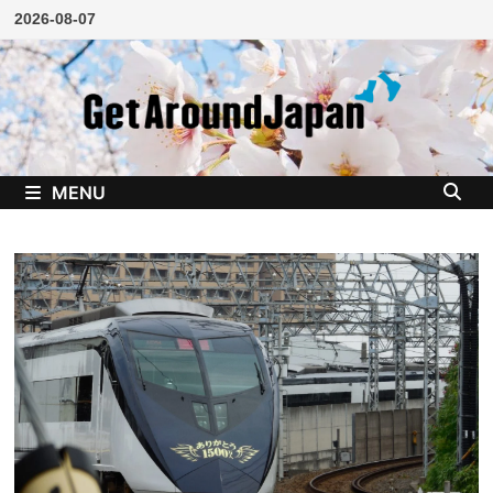
Skip
2026-08-07
to
content
MENU