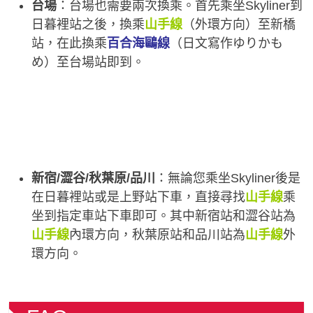
台場
：台場也需要兩次換乘。首先乘坐Skyliner到
日暮裡站之後，換乘
山手線
（外環方向）至新橋
站，在此換乘
百合海鷗線
（日文寫作ゆりかも
め）至台場站即到。
新宿/澀谷/秋葉原/品川
：無論您乘坐Skyliner後是
在日暮裡站或是上野站下車，直接尋找
山手線
乘
坐到指定車站下車即可。其中新宿站和澀谷站為
山手線
內環方向，秋葉原站和品川站為
山手線
外
環方向。