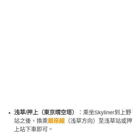
浅草/押上（東京晴空塔）
：乘坐Skyliner到上野
站之後，換乘
銀座線
（浅草方向）至浅草站或押
上站下車即可。