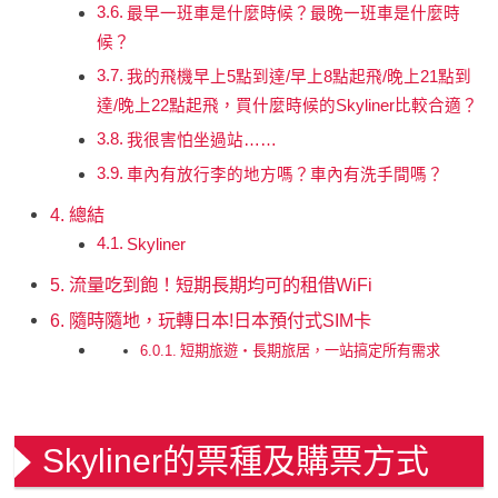
最早一班車是什麼時候？最晚一班車是什麼時
候？
我的飛機早上5點到達/早上8點起飛/晚上21點到
達/晚上22點起飛，買什麼時候的Skyliner比較合適？
我很害怕坐過站……
車內有放行李的地方嗎？車內有洗手間嗎？
總結
Skyliner
流量吃到飽！短期長期均可的租借WiFi
隨時隨地，玩轉日本!日本預付式SIM卡
短期旅遊・長期旅居，一站搞定所有需求
Skyliner的票種及購票方式