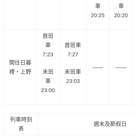
車
車
20:25
20:20
首班
車
首班車
7:23
7:27
開往日暮
——
——
裡・上野
末班
末班車
車
23:03
23:00
列車時刻
週末及節假日
表