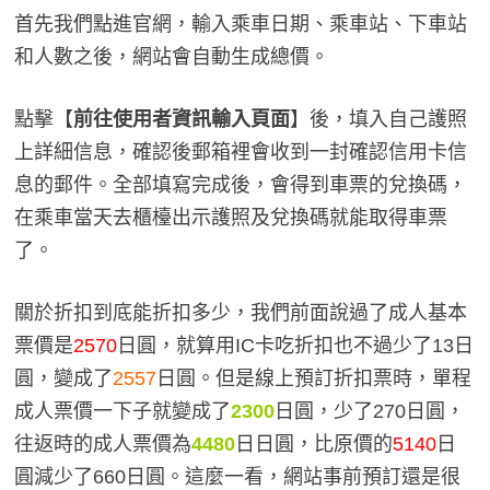
首先我們點進官網，輸入乘車日期、乘車站、下車站
和人數之後，網站會自動生成總價。
點擊【
前往使用者資訊輸入頁面
】後，填入自己護照
上詳細信息，確認後郵箱裡會收到一封確認信用卡信
息的郵件。全部填寫完成後，會得到車票的兌換碼，
在乘車當天去櫃檯出示護照及兌換碼就能取得車票
了。
關於折扣到底能折扣多少，我們前面說過了成人基本
票價是
2570
日圓，就算用IC卡吃折扣也不過少了13日
圓，變成了
2557
日圓。但是線上預訂折扣票時，單程
成人票價一下子就變成了
2300
日圓，少了270日圓，
往返時的成人票價為
4480
日日圓，比原價的
5140
日
圓減少了660日圓。這麼一看，網站事前預訂還是很