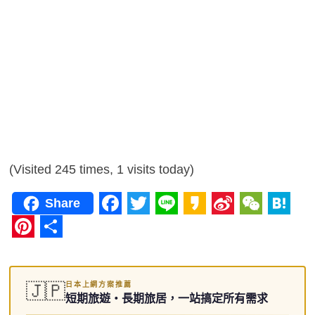
(Visited 245 times, 1 visits today)
Share
F
T
L
K
S
W
H
a
w
i
a
i
e
a
P
分
c
i
n
k
n
C
t
i
享
日本上網方案推薦
e
t
e
a
a
h
e
🇯🇵
n
短期旅遊・長期旅居，一站搞定所有需求