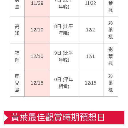
11/29
11/22
葉
島
年晚)
楓
彩
高
8日 (比平
12/10
12/2
葉
知
年晚)
楓
彩
福
9日 (比平
12/10
12/1
葉
岡
年晚)
楓
鹿
彩
0日 (平年
12/15
兒
12/15
葉
相當)
島
楓
黃葉最佳觀賞時期預想日