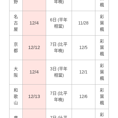
野
年晚)
楓
名
彩
6日 (平年
12/4
古
11/28
葉
相當)
屋
楓
彩
京
7日 (比平
12/12
12/5
葉
都
年晚)
楓
彩
大
3日 (平年
12/4
12/1
葉
阪
相當)
楓
和
彩
7日 (比平
12/13
歌
12/6
葉
年晚)
山
楓
彩
廣
7日 (比平