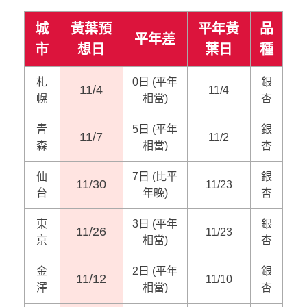
城
黃葉預
平年黃
品
平年差
市
想日
葉日
種
札
0日 (平年
銀
11/4
11/4
幌
相當)
杏
青
5日 (平年
銀
11/7
11/2
森
相當)
杏
仙
7日 (比平
銀
11/30
11/23
台
年晚)
杏
東
3日 (平年
銀
11/26
11/23
京
相當)
杏
金
2日 (平年
銀
11/12
11/10
澤
相當)
杏