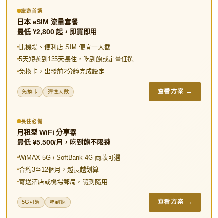
b
t
o
W
a
n
t
o
e
e
t
a
e
旅遊首選
日本 eSIM 流量套餐
o
r
i
r
最低 ¥2,800 起，即買即用
k
b
e
比機場、便利店 SIM 便宜一大截
o
s
5天短遊到135天長住，吃到飽或定量任選
免換卡，出發前2分鐘完成設定
t
查看方案 →
免換卡
彈性天數
長住必備
月租型 WiFi 分享器
最低 ¥5,500/月，吃到飽不限速
WiMAX 5G / SoftBank 4G 兩款可選
合約3至12個月，越長越划算
寄送酒店或機場郵局，隨到隨用
查看方案 →
5G可選
吃到飽