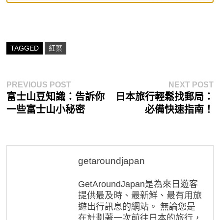
TAGGED
紅葉
文
Previous
N
PREVIOUS POST
NEXT POST
post:
p
富士山豆知識：告訴你
日本旅行輕鬆找郵局：
章
一些富士山小秘密
必備快速指南！
導
覽
getaroundjapan
GetAroundJapan是為來日遊客
提供最及時、最新鮮、最有用旅
遊出行訊息的網站。 無論您是
在計劃著一次前往日本的旅行，