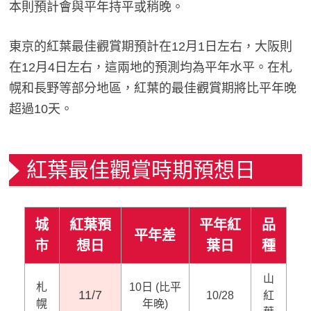
本則預計會與平年持平或稍晚。
東京的紅葉最佳觀賞期預計在12月1日左右，大阪則
在12月4日左右，這兩地的預測均為平年水平。在札
幌和長野等部分地區，紅葉的最佳觀賞期將比平年晚
超過10天。
紅葉最佳觀賞時期預想日
城
紅葉預
平年紅
品
平年差
市
想日
葉日
種
山
札
10日 (比平
11/7
10/28
紅
幌
年晚)