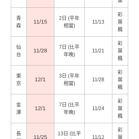
葉
彩
青
2日 (平年
11/15
11/13
葉
森
相當)
楓
彩
仙
7日 (比平
11/28
11/21
葉
台
年晚)
楓
彩
東
3日 (平年
12/1
11/28
葉
京
相當)
楓
彩
金
7日 (比平
12/1
11/24
葉
澤
年晚)
楓
彩
長
13日 (比平
11/25
11/12
葉