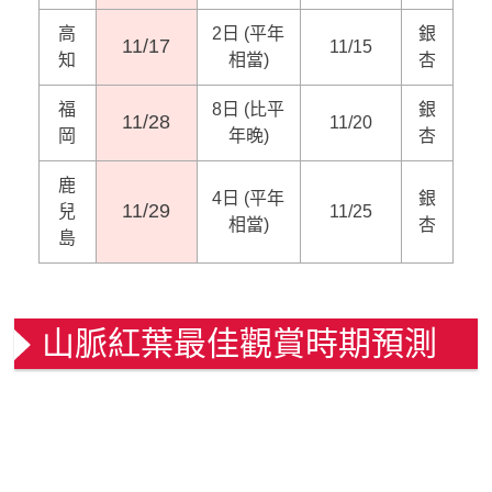
高
2日 (平年
銀
11/17
11/15
知
相當)
杏
福
8日 (比平
銀
11/28
11/20
岡
年晚)
杏
鹿
4日 (平年
銀
11/29
兒
11/25
相當)
杏
島
山脈紅葉最佳觀賞時期預測